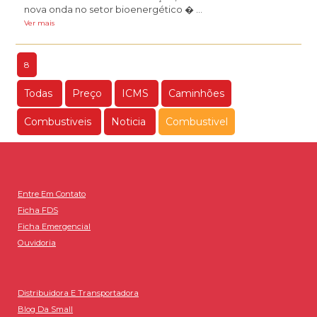
nova onda no setor bioenergético � ...
Ver mais
8
Todas
Preço
ICMS
Caminhões
Combustiveis
Noticia
Combustivel
Entre Em Contato
Ficha FDS
Ficha Emergencial
Ouvidoria
Distribuidora E Transportadora
Blog Da Small